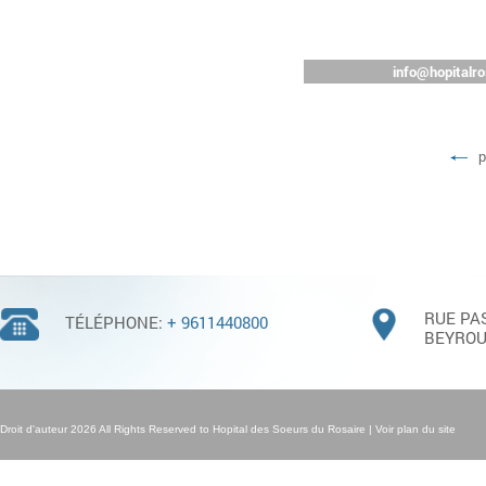
info@hopitalro
p
RUE PA
TÉLÉPHONE:
+ 9611440800
BEYROU
Droit d'auteur 2026 All Rights Reserved to Hopital des Soeurs du Rosaire |
Voir plan du site