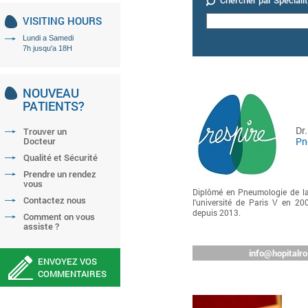
Chercher par Spéciali
VISITING HOURS
Lundi a Samedi
7h jusqu'a 18H
NOUVEAU
PATIENTS?
Dr
Trouver un
Docteur
Pn
Qualité et Sécurité
Prendre un rendez
vous
Diplômé en Pneumologie de la
Contactez nous
l'université de Paris V en 20
depuis 2013.
Comment on vous
assiste ?
info@hopitalro
ENVOYEZ VOS
COMMENTAIRES